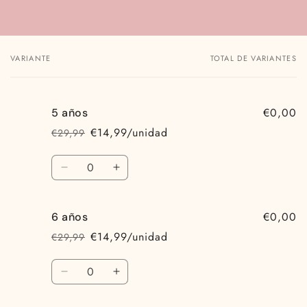
VARIANTE
TOTAL DE VARIANTES
Tu
carrito
€0,00
5 años
€14,99/unidad
€29,99
Precio
Precio
habitual
de
Cantidad
oferta
Reducir
Aumentar
cantidad
cantidad
para
para
€0,00
6 años
5
5
años
años
€14,99/unidad
€29,99
Precio
Precio
habitual
de
Cantidad
oferta
Reducir
Aumentar
cantidad
cantidad
para
para