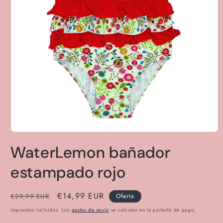
Abrir
elemento
WaterLemon bañador
multimedia
1
en
estampado rojo
una
ventana
modal
Precio
Precio
€14,99 EUR
€29,99 EUR
Oferta
habitual
de
Impuestos incluidos. Los
gastos de envío
se calculan en la pantalla de pago.
oferta