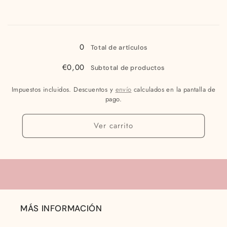
6
6
años
años
Cargando...
0
Total de artículos
€0,00
Subtotal de productos
Impuestos incluidos. Descuentos y
envío
calculados en la pantalla de
pago.
Ver carrito
MÁS INFORMACIÓN