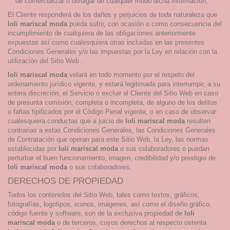
de comercializar o divulgar de cualquier modo dicha información;
El Cliente responderá de los daños y perjuicios de toda naturaleza que
loli mariscal moda
pueda sufrir, con ocasión o como consecuencia del
incumplimiento de cualquiera de las obligaciones anteriormente
expuestas así como cualesquiera otras incluidas en las presentes
Condiciones Generales y/o las impuestas por la Ley en relación con la
utilización del Sitio Web .
loli mariscal moda
velará en todo momento por el respeto del
ordenamiento jurídico vigente, y estará legitimada para interrumpir, a su
entera discreción, el Servicio o excluir al Cliente del Sitio Web en caso
de presunta comisión, completa o incompleta, de alguno de los delitos
o faltas tipificados por el Código Penal vigente, o en caso de observar
cualesquiera conductas que a juicio de
loli mariscal moda
resulten
contrarias a estas Condiciones Generales, las Condiciones Generales
de Contratación que operan para este Sitio Web, la Ley, las normas
establecidas por
loli mariscal moda
o sus colaboradores o puedan
perturbar el buen funcionamiento, imagen, credibilidad y/o prestigio de
loli mariscal moda
o sus colaboradores.
DERECHOS DE PROPIEDAD
Todos los contenidos del Sitio Web, tales como textos, gráficos,
fotografías, logotipos, iconos, imágenes, así como el diseño gráfico,
código fuente y software, son de la exclusiva propiedad de
loli
mariscal moda
o de terceros, cuyos derechos al respecto ostenta