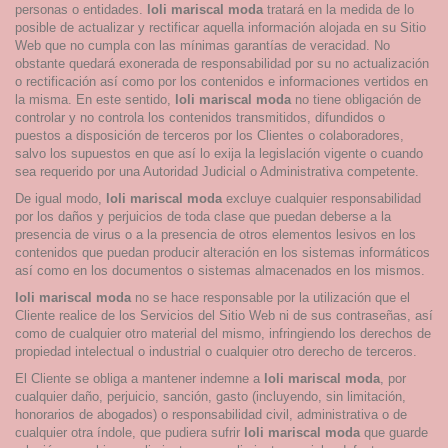
personas o entidades.
loli mariscal moda
tratará en la medida de lo
posible de actualizar y rectificar aquella información alojada en su Sitio
Web que no cumpla con las mínimas garantías de veracidad. No
obstante quedará exonerada de responsabilidad por su no actualización
o rectificación así como por los contenidos e informaciones vertidos en
la misma. En este sentido,
loli mariscal moda
no tiene obligación de
controlar y no controla los contenidos transmitidos, difundidos o
puestos a disposición de terceros por los Clientes o colaboradores,
salvo los supuestos en que así lo exija la legislación vigente o cuando
sea requerido por una Autoridad Judicial o Administrativa competente.
De igual modo,
loli mariscal moda
excluye cualquier responsabilidad
por los daños y perjuicios de toda clase que puedan deberse a la
presencia de virus o a la presencia de otros elementos lesivos en los
contenidos que puedan producir alteración en los sistemas informáticos
así como en los documentos o sistemas almacenados en los mismos.
loli mariscal moda
no se hace responsable por la utilización que el
Cliente realice de los Servicios del Sitio Web ni de sus contraseñas, así
como de cualquier otro material del mismo, infringiendo los derechos de
propiedad intelectual o industrial o cualquier otro derecho de terceros.
El Cliente se obliga a mantener indemne a
loli mariscal moda
, por
cualquier daño, perjuicio, sanción, gasto (incluyendo, sin limitación,
honorarios de abogados) o responsabilidad civil, administrativa o de
cualquier otra índole, que pudiera sufrir
loli mariscal moda
que guarde