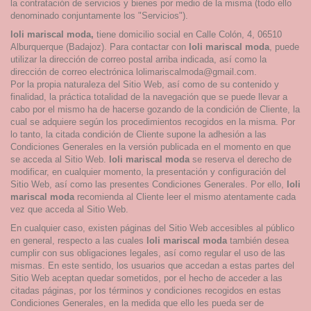
la contratación de servicios y bienes por medio de la misma (todo ello
denominado conjuntamente los "Servicios").
loli mariscal moda,
tiene
domicilio social en Calle Colón, 4, 06510
Alburquerque (Badajoz). Para contactar con
loli mariscal moda
, puede
utilizar la dirección de correo postal arriba indicada, así como la
dirección de correo electrónica lolimariscalmoda@gmail.com.
Por la propia naturaleza del Sitio Web, así como de su contenido y
finalidad, la práctica totalidad de la navegación que se puede llevar a
cabo por el mismo ha de hacerse gozando de la condición de Cliente, la
cual se adquiere según los procedimientos recogidos en la misma. Por
lo tanto, la citada condición de Cliente supone la adhesión a las
Condiciones Generales en la versión publicada en el momento en que
se acceda al Sitio Web.
loli mariscal moda
se reserva el derecho de
modificar, en cualquier momento, la presentación y configuración del
Sitio Web, así como las presentes Condiciones Generales. Por ello,
loli
mariscal moda
recomienda al Cliente leer el mismo atentamente cada
vez que acceda al Sitio Web.
En cualquier caso, existen páginas del Sitio Web accesibles al público
en general, respecto a las cuales
loli mariscal moda
también desea
cumplir con sus obligaciones legales, así como regular el uso de las
mismas. En este sentido, los usuarios que accedan a estas partes del
Sitio Web aceptan quedar sometidos, por el hecho de acceder a las
citadas páginas, por los términos y condiciones recogidos en estas
Condiciones Generales, en la medida que ello les pueda ser de