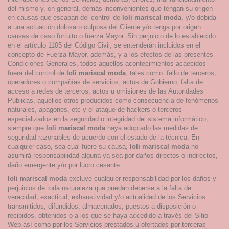
del mismo y, en general, demás inconvenientes que tengan su origen
en causas que escapan del control de
loli mariscal moda
, y/o debida
a una actuación dolosa o culposa del Cliente y/o tenga por origen
causas de caso fortuito o fuerza Mayor. Sin perjuicio de lo establecido
en el artículo 1105 del Código Civil, se entenderán incluidos en el
concepto de Fuerza Mayor, además, y a los efectos de las presentes
Condiciones Generales, todos aquellos acontecimientos acaecidos
fuera del control de
loli mariscal moda
, tales como: fallo de terceros,
operadores o compañías de servicios, actos de Gobierno, falta de
acceso a redes de terceros, actos u omisiones de las Autoridades
Públicas, aquellos otros producidos como consecuencia de fenómenos
naturales, apagones, etc y el ataque de hackers o terceros
especializados en la seguridad o integridad del sistema informático,
siempre que
loli mariscal moda
haya adoptado las medidas de
seguridad razonables de acuerdo con el estado de la técnica. En
cualquier caso, sea cual fuere su causa,
loli mariscal moda
no
asumirá responsabilidad alguna ya sea por daños directos o indirectos,
daño emergente y/o por lucro cesante.
loli mariscal moda
excluye cualquier responsabilidad por los daños y
perjuicios de toda naturaleza que puedan deberse a la falta de
veracidad, exactitud, exhaustividad y/o actualidad de los Servicios
transmitidos, difundidos, almacenados, puestos a disposición o
recibidos, obtenidos o a los que se haya accedido a través del Sitio
Web así como por los Servicios prestados u ofertados por terceras