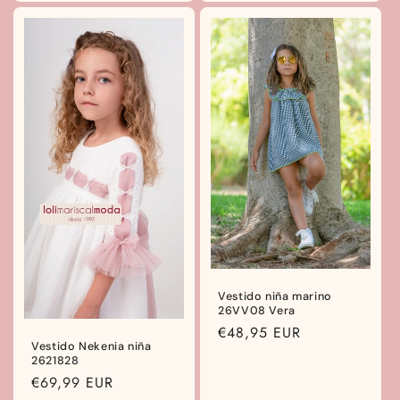
Vestido niña marino
26VV08 Vera
Precio
€48,95 EUR
Vestido Nekenia niña
habitual
2621828
Precio
€69,99 EUR