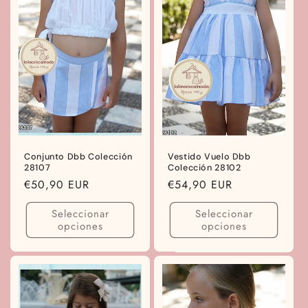
ó
n
:
Conjunto Dbb Colección
Vestido Vuelo Dbb
28107
Colección 28102
Precio
€50,90 EUR
Precio
€54,90 EUR
habitual
habitual
Seleccionar
Seleccionar
opciones
opciones