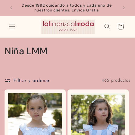
Ir
Desde 1992 cuidando a todos y cada uno de
directamente
nuestros clientes. Envios Gratis
al contenido
Carrito
C
Niña LMM
o
l
Filtrar y ordenar
465 productos
e
c
c
i