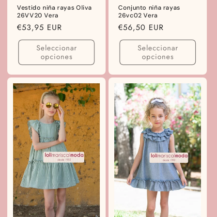
Vestido niña rayas Oliva
Conjunto niña rayas
26VV20 Vera
26vc02 Vera
Precio
€53,95 EUR
Precio
€56,50 EUR
habitual
habitual
Seleccionar
Seleccionar
opciones
opciones