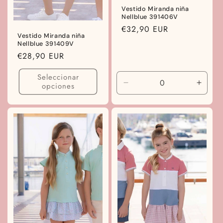
Vestido Miranda niña
Nellblue 391406V
Precio
€32,90 EUR
Vestido Miranda niña
habitual
Nellblue 391409V
Precio
€28,90 EUR
habitual
Seleccionar
opciones
Reducir
Aumen
cantidad
canti
para
para
10
10
años
años