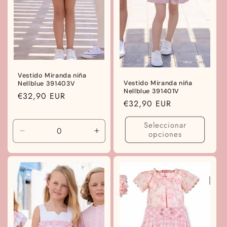
Vestido Miranda niña
Vestido Miranda niña
Nellblue 391403V
Nellblue 391401V
Precio
€32,90 EUR
Precio
€32,90 EUR
habitual
habitual
Seleccionar
opciones
Reducir
Aumentar
cantidad
cantidad
para
para
10
10
años
años