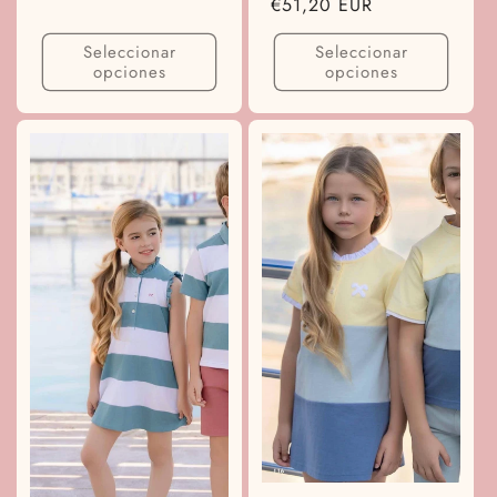
Precio
€51,20 EUR
habitual
Seleccionar
Seleccionar
opciones
opciones