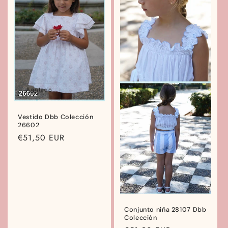
Agotado
Vestido Dbb Colección
26602
Precio
€51,50 EUR
habitual
Conjunto niña 28107 Dbb
Colección