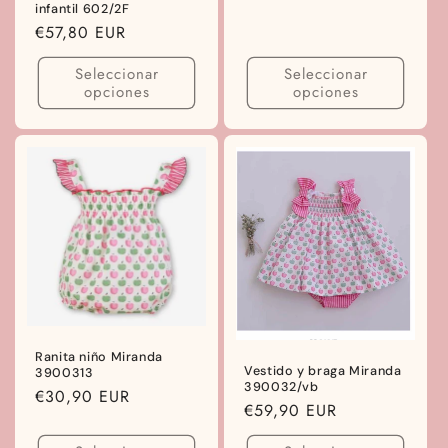
infantil 602/2F
Precio
€57,80 EUR
habitual
Seleccionar
Seleccionar
opciones
opciones
Ranita niño Miranda
Vestido y braga Miranda
3900313
390032/vb
Precio
€30,90 EUR
Precio
€59,90 EUR
habitual
habitual