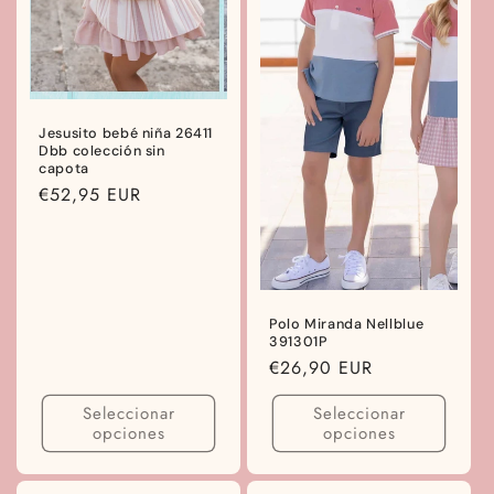
Jesusito bebé niña 26411
Dbb colección sin
capota
Precio
€52,95 EUR
habitual
Polo Miranda Nellblue
391301P
Precio
€26,90 EUR
habitual
Seleccionar
Seleccionar
opciones
opciones