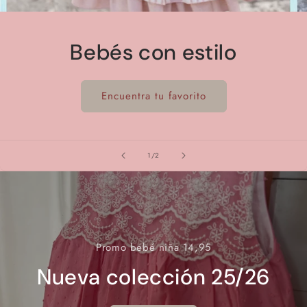
Bebés con estilo
Encuentra tu favorito
de
1
/
2
Promo bebé niña 14,95
Nueva colección 25/26