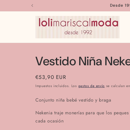
Ir
Desde 19
directamente
al contenido
Vestido Niña Nek
Precio
€53,90 EUR
habitual
Impuestos incluidos. Los
gastos de envío
se calculan en
Conjunto niña bebé vestido y braga
Nekenia traje monerías para que los peques 
cada ocasión