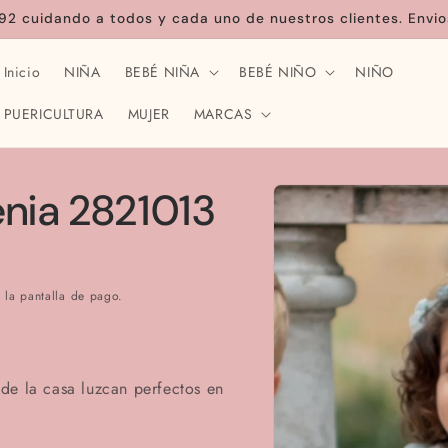
92 cuidando a todos y cada uno de nuestros clientes. Envio
Inicio
NIÑA
BEBÉ NIÑA
BEBÉ NIÑO
NIÑO
PUERICULTURA
MUJER
MARCAS
Ir
directamente
enia 2821013
a la
información
del producto
 la pantalla de pago.
de la casa luzcan perfectos en