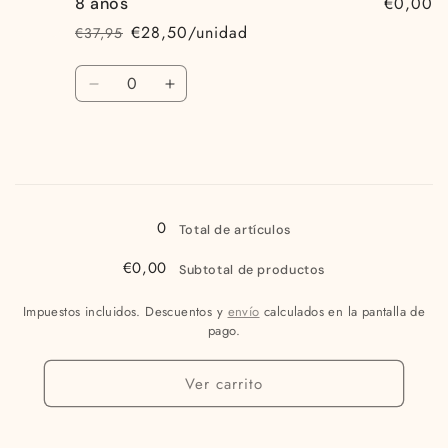
€0,00
8 años
6
6
años
años
€28,50/unidad
€37,95
Precio
Precio
habitual
de
Cantidad
oferta
Reducir
Aumentar
cantidad
cantidad
para
para
8
8
años
años
Cargando...
0
Total de artículos
€0,00
Subtotal de productos
Impuestos incluidos. Descuentos y
envío
calculados en la pantalla de
pago.
Ver carrito