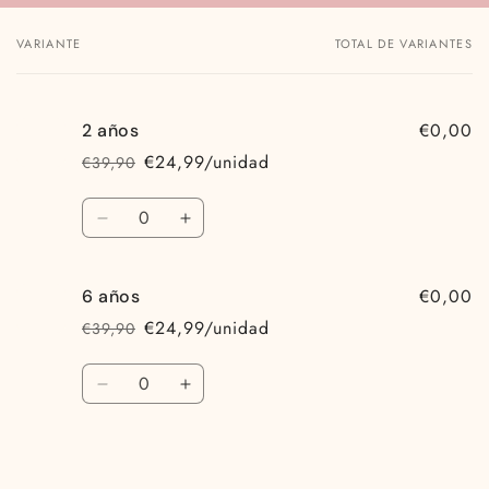
VARIANTE
TOTAL DE VARIANTES
Tu
carrito
€0,00
2 años
€24,99/unidad
€39,90
Precio
Precio
habitual
de
Cantidad
oferta
Reducir
Aumentar
cantidad
cantidad
para
para
€0,00
6 años
2
2
años
años
€24,99/unidad
€39,90
Precio
Precio
habitual
de
Cantidad
oferta
Reducir
Aumentar
cantidad
cantidad
para
para
6
6
años
años