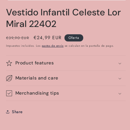
Abrir
elemento
Vestido Infantil Celeste Lor
multimedia
1
en
Miral 22402
una
ventana
modal
Precio
Precio
€24,99 EUR
€39,90 EUR
Oferta
habitual
de
Impuestos incluidos. Los
gastos de envío
se calculan en la pantalla de pago.
oferta
Product features
Materials and care
Merchandising tips
Share