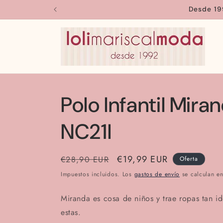
Ir
Desde 19
directamente
al contenido
Polo Infantil Mir
NC21I
Precio
Precio
€19,99 EUR
€28,90 EUR
Oferta
habitual
de
Impuestos incluidos. Los
gastos de envío
se calculan en
oferta
Miranda es cosa de niños y trae ropas tan i
estas.