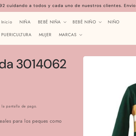
92 cuidando a todos y cada uno de nuestros clientes. Envio
Inicio
NIÑA
BEBÉ NIÑA
BEBÉ NIÑO
NIÑO
PUERICULTURA
MUJER
MARCAS
Ir
directamente
anda 3014062
a la
información
del producto
 la pantalla de pago.
deales para los peques como