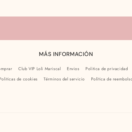
para
para
6
6
años
años
MÁS INFORMACIÓN
omprar
Club VIP Loli Mariscal
Envios
Politica de privacidad
Politicas de cookies
Términos del servicio
Política de reembols