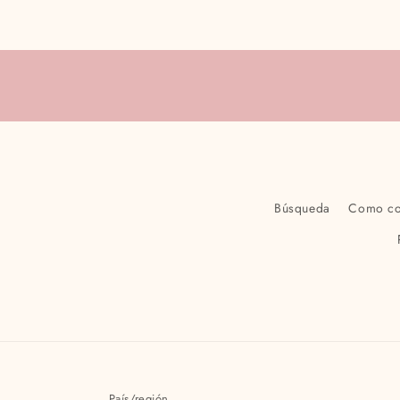
Cargando...
Búsqueda
Como c
País/región