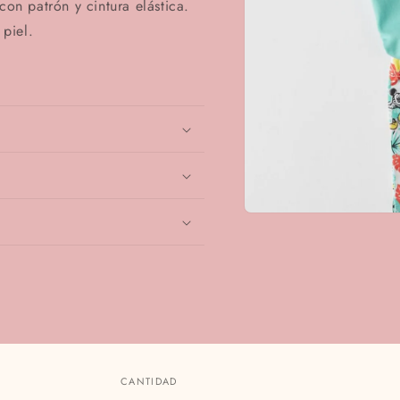
con patrón y cintura elástica.
 piel.
Abrir
elemento
multimedia
1
en
una
ventana
modal
CANTIDAD