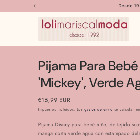
Ir
Desde 19
directamente
al contenido
Pijama Para Bebé
'Mickey', Verde A
Precio
€15,99 EUR
habitual
Impuestos incluidos. Los
gastos de envío
se calculan en
Pijama Disney para bebé niño, de tejido s
manga corta verde agua con estampado del