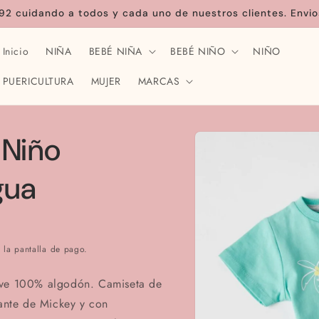
92 cuidando a todos y cada uno de nuestros clientes. Envio
Inicio
NIÑA
BEBÉ NIÑA
BEBÉ NIÑO
NIÑO
PUERICULTURA
MUJER
MARCAS
Ir
directamente
 Niño
a la
información
del producto
gua
 la pantalla de pago.
uave 100% algodón. Camiseta de
ante de Mickey y con