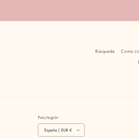
Búsqueda
Como c
País/región
España | EUR €