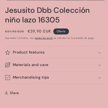
Abrir
elemento
Jesusito Dbb Colección
multimedia
1
en
niño lazo 16305
una
ventana
modal
Precio
Precio
€39,90 EUR
€51,95 EUR
Oferta
habitual
de
Impuestos incluidos. Los
gastos de envío
se calculan en la pantalla de pago.
oferta
Product features
Materials and care
Merchandising tips
Share