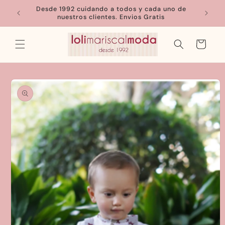
Ir
Desde 1992 cuidando a todos y cada uno de
directamente
nuestros clientes. Envios Gratis
al contenido
Carrito
Ir
directamente
a la
información
del producto