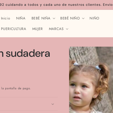
92 cuidando a todos y cada uno de nuestros clientes. Envio
Inicio
NIÑA
BEBÉ NIÑA
BEBÉ NIÑO
NIÑO
PUERICULTURA
MUJER
MARCAS
Ir
directamente
n sudadera
a la
información
del producto
 la pantalla de pago.