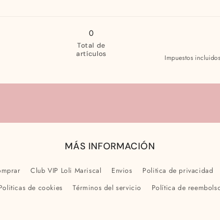
para
para
18
18
meses
meses
0
Total de
artículos
Impuestos incluido
MÁS INFORMACIÓN
omprar
Club VIP Loli Mariscal
Envios
Politica de privacidad
Politicas de cookies
Términos del servicio
Política de reembols