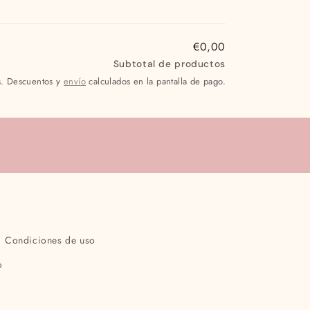
habitual
de
oferta
€0,00
Subtotal de productos
s. Descuentos y
envío
calculados en la pantalla de pago.
Condiciones de uso
o