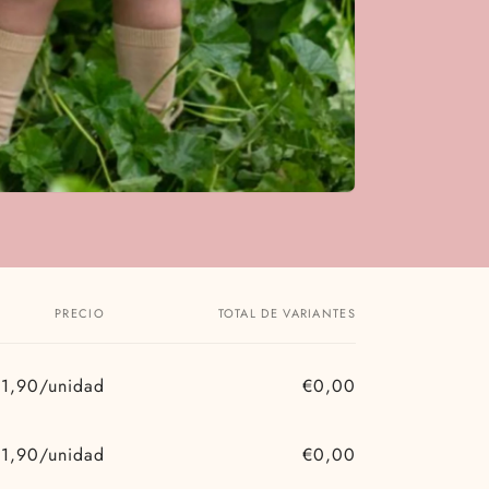
PRECIO
TOTAL DE VARIANTES
1,90/unidad
€0,00
Precio
Precio
habitual
de
1,90/unidad
€0,00
oferta
Precio
Precio