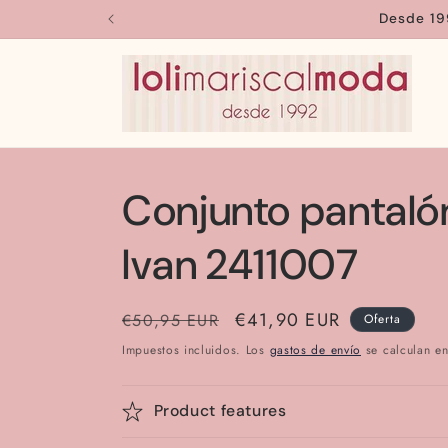
Ir
Desde 19
directamente
al contenido
Conjunto pantaló
Ivan 2411007
Precio
Precio
€41,90 EUR
€50,95 EUR
Oferta
habitual
de
Impuestos incluidos. Los
gastos de envío
se calculan en
oferta
Product features