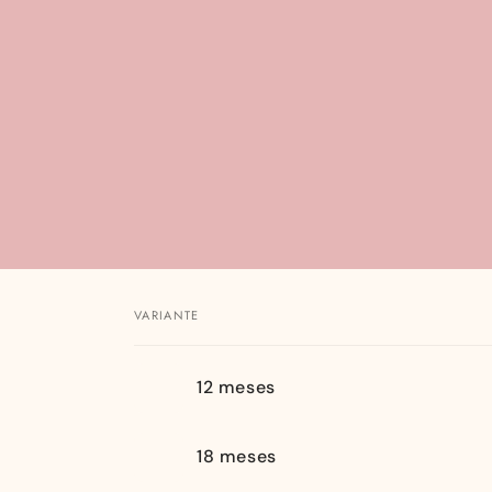
VARIANTE
Tu
12 meses
carrito
18 meses