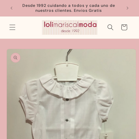
Ir
Desde 1992 cuidando a todos y cada uno de
directamente
nuestros clientes. Envios Gratis
al contenido
Carrito
Ir
directamente
a la
información
del producto