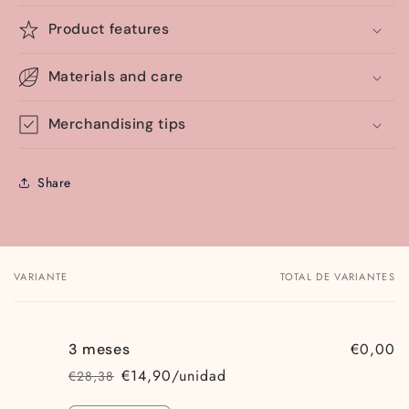
Product features
Materials and care
Merchandising tips
Share
VARIANTE
TOTAL DE VARIANTES
Tu
carrito
€0,00
3 meses
€14,90/unidad
€28,38
Precio
Precio
habitual
de