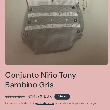
Abrir
elemento
Conjunto Niño Tony
multimedia
1
en
Bambino Gris
una
ventana
modal
Precio
Precio
€14,90 EUR
€28,38 EUR
Oferta
habitual
de
Impuestos incluidos. Los
gastos de envío
se calculan en la pantalla de pago.
oferta