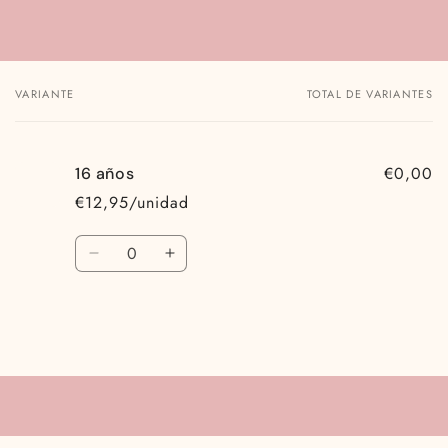
VARIANTE
TOTAL DE VARIANTES
Tu
carrito
€0,00
16 años
€12,95/unidad
Cantidad
Reducir
Aumentar
cantidad
cantidad
para
para
16
16
años
años
Cargando...