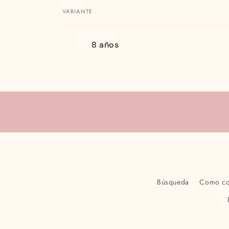
VARIANTE
Tu
8 años
carrito
Cargando...
Búsqueda
Como c