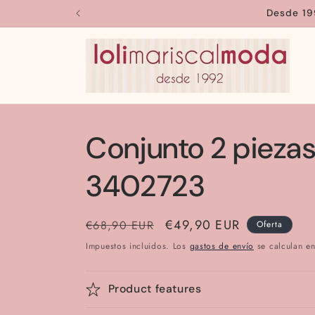
Ir
Desde 19
directamente
al contenido
Conjunto 2 pieza
3402723
Precio
Precio
€49,90 EUR
€68,90 EUR
Oferta
habitual
de
Impuestos incluidos. Los
gastos de envío
se calculan en
oferta
Product features