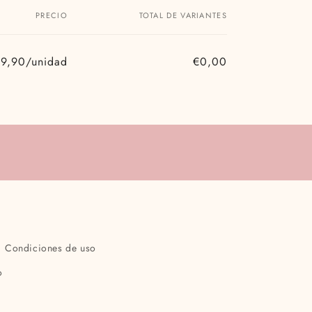
PRECIO
TOTAL DE VARIANTES
9,90/unidad
€0,00
Precio
Precio
habitual
de
oferta
Condiciones de uso
o