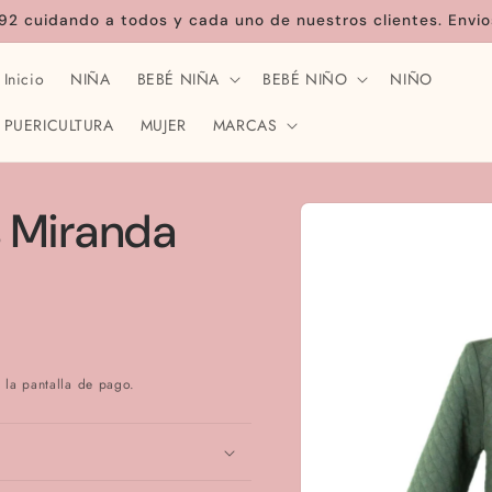
92 cuidando a todos y cada uno de nuestros clientes. Envio
Inicio
NIÑA
BEBÉ NIÑA
BEBÉ NIÑO
NIÑO
PUERICULTURA
MUJER
MARCAS
Ir
directamente
s Miranda
a la
información
del producto
 la pantalla de pago.