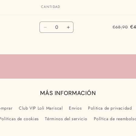
CANTIDAD
Cantidad
€4
€68,90
Reducir
Aumentar
cantidad
cantidad
para
para
8
8
años
años
MÁS INFORMACIÓN
omprar
Club VIP Loli Mariscal
Envios
Politica de privacidad
Politicas de cookies
Términos del servicio
Política de reembols